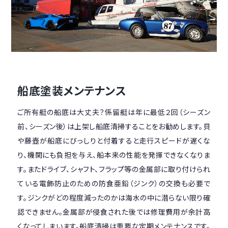
船底塗装メンテナンス
ご所有艇の船底は大丈夫？係留艇は年に最低２回（シーズン
前、シーズン後）は上架し船底清掃することをお勧めします。貝
や藤壺が船底にびっしりと付着すると走行スピードが遅くな
り、機関にも負担を与え、船本来の性能を発揮できなくなりま
す。またドライブ、シャフト、フラップ等の金属部に取り付けられ
ている電飾防止のための防食亜鉛（ジンク）の交換も必要で
す。ジンクがどの程度減ったのかは海水の中に潜らない限り確
認できません。金属部が侵食された後では修理費用が余計高
くなってしまいます。船底清掃は重要な定期メンテナンスです。