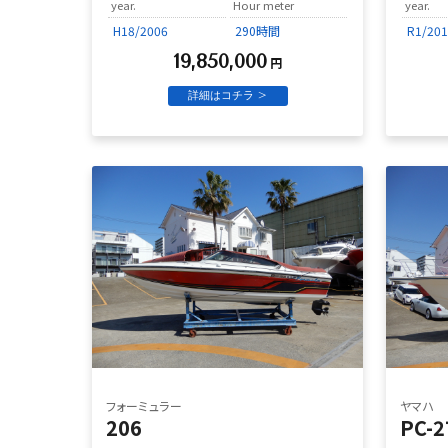
year.
Hour meter
year.
H18/2006
290時間
R1/201
19,850,000
円
詳細はコチラ >
フォーミュラー
ヤマハ
206
PC-2