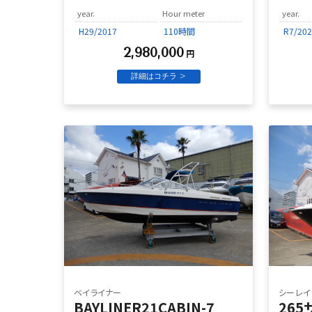
year.
Hour meter
year.
H29/2017
110時間
R7/202
2,980,000
円
詳細はコチラ >
ベイライナー
シーレイ
BAYLINER21CABIN-7
26