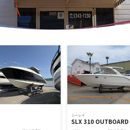
シーレイ
SLX 310 OUTBOARD
Hour meter
year.
Hour meter