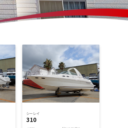
シーレイ
310
year.
Hour meter