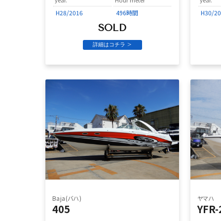
H28/2016
496時間
H30/2
SOLD
詳細はコチラ >
Baja(バハ)
ヤマハ
405
YFR-