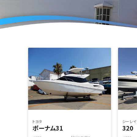
トヨタ
シーレイ
ポーナム31
320
year.
Hour meter
year.