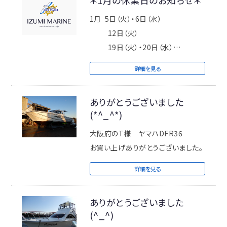
＊1月の休業日のお知らせ＊
1月 5日（火）・6日（水）
12日（火）
19日（火）・20日（水）
26日（火）
詳細を見る
※定休日 毎週火曜日/第2週目・第4
週目の水曜日
ありがとうございました
(*^_^*)
休業日に出航されるメンバーの方は
月曜日17時までにご連絡お願いいた
大阪府のT様 ヤマハDFR36
します。
お買い上げありがとうございました。
詳細を見る
ご不便お掛け致しますが何卒宜しく
お願い致しますm(_ _)m
ありがとうございました
(^_^)
ＩＺＵＭＩＭＡＲＩＮＥ