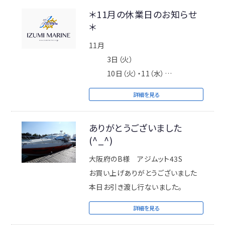
い！！
＊11月の休業日のお知らせ
＊
11月
3日（火）
10日（火）・11（水）
17日（火）
詳細を見る
24日（火）・25（水）
※定休日 毎週火曜日/第2週目・第4
ありがとうございました
週目の水曜日
(^_^)
休業日に出航されるメンバーの方は
大阪府のB様 アジムット43S
月曜日17時までにご連絡お願いいた
お買い上げありがとうございました
します。
本日お引き渡し行ないました。
詳細を見る
ご不便お掛け致しますが何卒宜しく