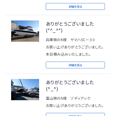
23日（火）・２４日（水）
詳細を見る
※定休日 毎週火曜日/第2週目・第4
週目の水曜日
ありがとうございました
(*^_^*)
休業日に出航されるメンバーの方は
月曜日17時までにご連絡お願いいた
兵庫県のK様 ヤマハSCー３０
します。
お買い上げありがとうございました。
本日積み込みいたしました。
ご不便お掛け致しますが何卒宜しく
詳細を見る
お願い致しますm(_ _)m
ありがとうございました
ＩＺＵＭＩＭＡＲＩＮＥ
(^_^)
富山県のA様 ゾディアック
お買い上げありがとうございました。