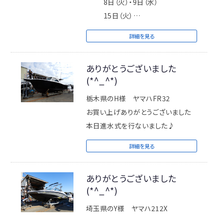
8日（火）・9日（水）
15日（火）
22日（火）・23日（水）
詳細を見る
29日（火曜）～1月5日（火曜）まで年
ありがとうございました
末年始休業日
(*^_^*)
※年末年始休業日に出航の方は28
日PM12時までにお電話下さい。
栃木県のH様 ヤマハFR32
※定休日 毎週火曜日/第2週目・第4
お買い上げありがとうございました
週目の水曜日
本日進水式を行ないました♪
詳細を見る
休業日に出航されるメンバーの方は
月曜日17時までにご連絡お願いいた
ありがとうございました
します。
(*^_^*)
ご不便お掛け致しますが何卒宜しく
埼玉県のY様 ヤマハ212X