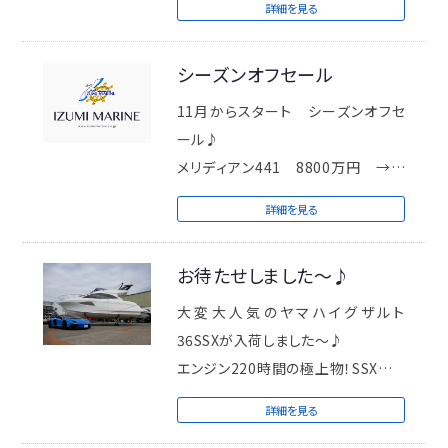
詳細を見る
近日写真・詳細アップいたします！
シーズンオフセール
11月からスタート シーズンオフセ
ール♪
メリディアン441 8800万円 →
8480万円 （320万円値引き！）
詳細を見る
ヤマハイグザルト38 8800万円
→ 8480万円 （320万円値引き！）
お待たせしました～♪
シーレイ320 4730万円
→4380万円 （350万円値引き！）
大変大人気のヤマハイグザルト
是非この機会にお問い合わせくださ
36SSXが入荷しました～♪
い！
エンジン220時間の極上物！SSXです
のでMJも搭載可能！
詳細を見る
是非お早めにお問い合わせくださ