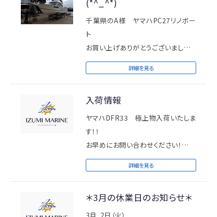
(*^_^*)
千葉県のA様 ヤマハPC27リノボー
ト
お買い上げありがとうございました。
本日進水式を行ないました。
詳細を見る
入荷情報
ヤマハDFR33 極上物入荷いたしま
す！！
お早めにお問い合わせください！
詳細を見る
トヨタポーナム31 極上物入荷しま
す！
＊3月の休業日のお知らせ＊
お早めにお問い合わせください！
3月 2日（火）