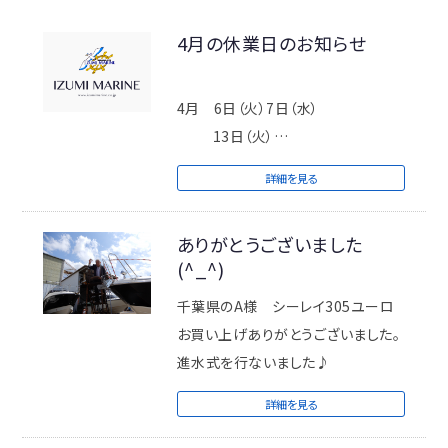
4月の休業日のお知らせ
4月 6日（火）7日（水）
13日（火）
20日（火）21日（水）
詳細を見る
27日（火）
※定休日 毎週火曜日/第2週目・第4
ありがとうございました
週目の水曜日
(^_^)
休業日に出航されるメンバーの方は
千葉県のA様 シーレイ305ユーロ
月曜日17時までにご連絡お願いいた
お買い上げありがとうございました。
します。
進水式を行ないました♪
詳細を見る
ご不便お掛け致しますが何卒宜しく
お願い致しますm(_ _)m