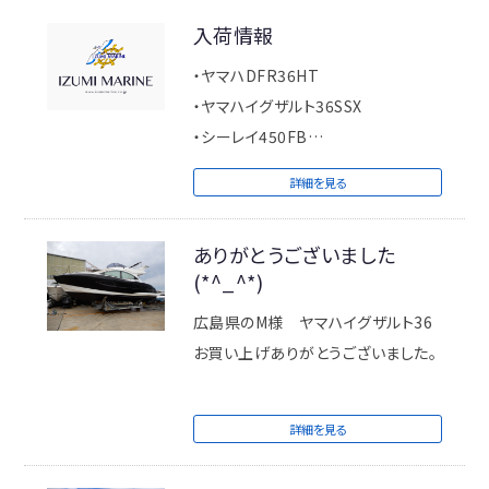
お願い致しますm(_ _)m
入荷情報
ＩＺＵＭＩＭＡＲＩＮＥ
・ヤマハDFR36HT
・ヤマハイグザルト36SSX
・シーレイ450FB
・シーレイ320
詳細を見る
・シーレイ315
・シーレイ265
ありがとうございました
・ヤマハSC-30
(*^_^*)
・ヤマハ212X
11月に入荷いたします。
広島県のM様 ヤマハイグザルト36
是非お早めにお問い合わせ下さい。
お買い上げありがとうございました。
詳細を見る