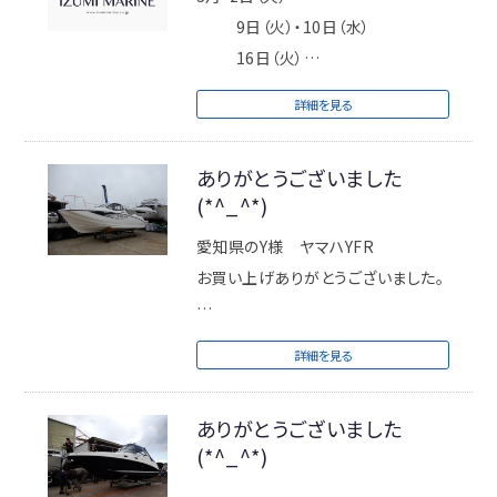
9日（火）・10日（水）
16日（火）
23日（火）・24日（水）
詳細を見る
30日 （火）
※定休日 毎週火曜日/第2週目・第4
ありがとうございました
週目の水曜日
(*^_^*)
休業日に出航されるメンバーの方は
愛知県のY様 ヤマハYFR
月曜日17時までにご連絡お願いいた
お買い上げありがとうございました。
します。
詳細を見る
ご不便お掛け致しますが何卒宜しく
お願い致しますm(_ _)m
ありがとうございました
(*^_^*)
ＩＺＵＭＩＭＡＲＩＮＥ