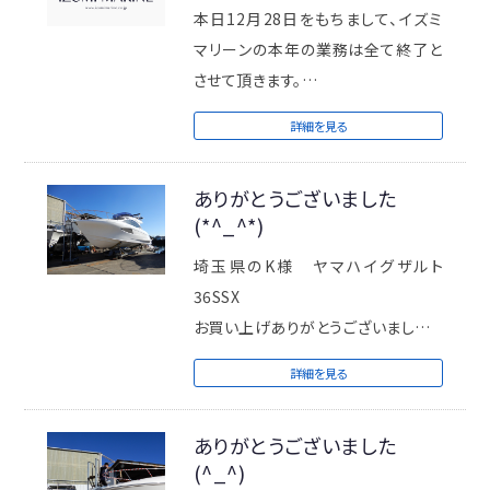
のご愛顧を賜わりますよう宜しくお願
本日12月28日をもちまして、イズミ
い申し上げます。
マリーンの本年の業務は全て終了と
皆様のご健勝と貴社の益々のご発展
させて頂きます。
を心よりお祈り致します。
今年も本当に沢山のご縁や出会いを
詳細を見る
なお、新年は１月6日から営業させて
頂き大変ありがとうございました。
頂きますので宜しくお願い致します。
ありがとうございました
(*^_^*)
来年もモーターボートを通じて1人で
も多く方の夢を叶えるお手伝いが出
埼玉県のK様 ヤマハイグザルト
来るよう
36SSX
精進したいと思っておりますので、引
お買い上げありがとうございました
き続き変わらぬお付き合いのほど宜
本日進水式を行ないました。
詳細を見る
しくお願い致します。
来年も、より一層のご支援を賜ります
ありがとうございました
ようスタッフ一同心よりお願い申し上
(^_^)
げます。