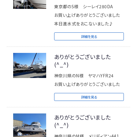
なお、当社の年末年始の休業期間は
東京都のS様 シーレイ280DA
下記の通りです。
お買い上げありがとうございました
本日進水式をおこないました♪
年末年始休業期間 12月29日（火
詳細を見る
）～1月5日（火）
新年は1月6日（水 ）9：00より営業開
ありがとうございました
始となります。
(^_^)
時節柄、ご多忙のことと存じます。
神奈川県のN様 ヤマハYFR24
くれぐれもお身体にはご自愛ください
お買い上げありがとうございました
ませ。
詳細を見る
来年も相変わらぬご愛顧を頂けます
ようお願い申し上げて、歳末のご挨拶
ありがとうございました
とさせて頂きます。
(^_^)
それでは皆さん良いお年をお迎えく
神奈川県のM様 メリディアン441