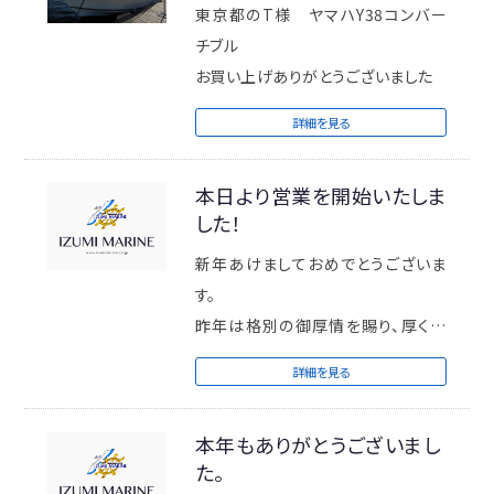
東京都のT様 ヤマハY38コンバー
チブル
お買い上げありがとうございました
詳細を見る
本日より営業を開始いたしま
した！
新年あけましておめでとうございま
す。
昨年は格別の御厚情を賜り、厚く御
礼を申し上げます。
詳細を見る
本年も同様、一人でも多くの方の「モ
ーターボートを手に入れる」という夢
本年もありがとうございまし
を叶えるお手伝いが出来るよう邁進
た。
する所存でございますので、昨年同様