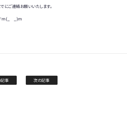
でにご連絡お願いいたします。
m(_ _)m
の記事
次の記事