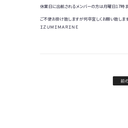
休業日に出航されるメンバーの方は月曜日17時ま
ご不便お掛け致しますが何卒宜しくお願い致します
ＩＺＵＭＩＭＡＲＩＮＥ
前