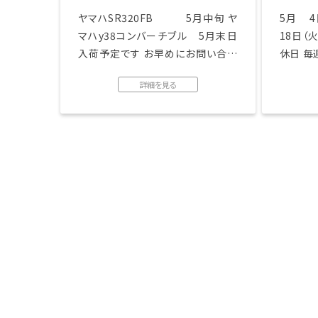
ヤマハSR320FB 5月中旬 ヤ
5月 4
マハy38コンバーチブル 5月末日
18日（火
入荷予定です お早めにお問い合わ
休日 毎
せ下さい。 ...
の水 ...
詳細を見る